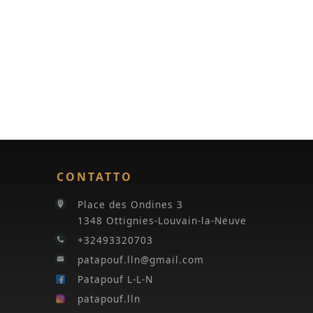
CONTATTO
Place des Ondines 3
1348 Ottignies-Louvain-la-Neuve
+32493320703
patapouf.lln@gmail.com
Patapouf L-L-N
patapouf.lln